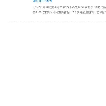
坚韧的中国性
3月22日开幕的黄永砯个展“占卜者之屋”正在北京798尤
自80年代来的大部分重要作品，2个多月的展期内，艺术家专