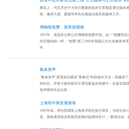
在青年批评家论坛第二场“艺术媒体与艺术批评”的
事实上，代艺术史中大部分重要的批评文章都是通过媒体
辑，像邵大箴、夏硕琦等先生都做过相关的媒体工作。
博物馆免费，很美很艰难
1997年，英国首次将公共博物馆免费开放，这一“颠覆性的
经济规则的一样，“免费”成了2008年我国公共文化服务体
年...
集体发声
“集体发声”是我策划展览“青春纪”时的操作方法：我邀请
的作品，并将大家的批评文章结集放在画册中；在展览现
批评家的作品分析...
上海双年展发展脉络
1993年底，李向阳调至上海美术馆任执行馆长，当时仅有14
览，靠收展览租金和政府差额补贴维持生计，“要搞活动，