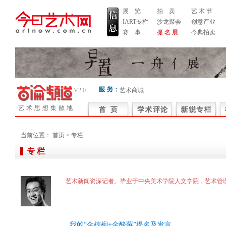
展 览
拍 卖
艺 术 节
IART专栏
沙龙聚会
创意产业
赛 事
提 名 展
今典拍卖
V2.0
艺术商城
艺术思想集散地
当前位置：
首页
> 专栏
专 栏
艺术新闻资深记者。毕业于中央美术学院人文学院，艺术管
我的“金棕榈+金酸莓”提名及发言