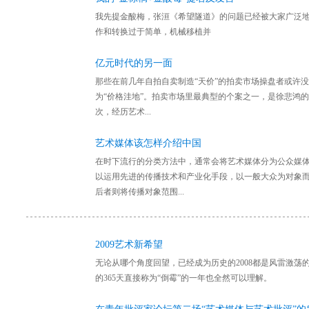
我先提金酸梅，张洹《希望隧道》的问题已经被大家广泛地
作和转换过于简单，机械移植并
亿元时代的另一面
那些在前几年自拍自卖制造“天价”的拍卖市场操盘者或许没
为“价格洼地”。拍卖市场里最典型的个案之一，是徐悲鸿的
次，经历艺术...
艺术媒体该怎样介绍中国
在时下流行的分类方法中，通常会将艺术媒体分为公众媒
以运用先进的传播技术和产业化手段，以一般大众为对象
后者则将传播对象范围...
2009艺术新希望
无论从哪个角度回望，已经成为历史的2008都是风雷激荡
的365天直接称为“倒霉”的一年也全然可以理解。