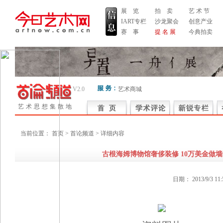
展 览
拍 卖
艺 术 节
IART专栏
沙龙聚会
创意产业
赛 事
提 名 展
今典拍卖
V2.0
艺术商城
艺术思想集散地
当前位置：
首页
> 首论频道 > 详细内容
古根海姆博物馆奢侈装修 10万美金做墙
日期：
2013/9/3 11: