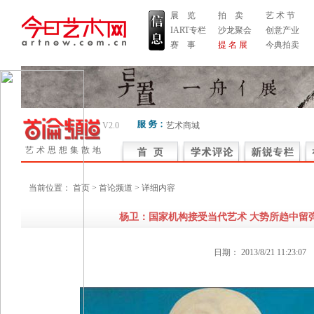
展 览
拍 卖
艺 术 节
IART专栏
沙龙聚会
创意产业
赛 事
提 名 展
今典拍卖
V2.0
艺术商城
艺术思想集散地
当前位置：
首页
> 首论频道 > 详细内容
杨卫：国家机构接受当代艺术 大势所趋中留
日期：
2013/8/21 11:23:07