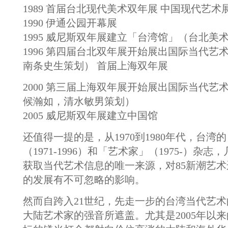
1989 首届台北现代美术双年展 中国现代艺
1990 伊通公园开幕展
1995 威尼斯双年展建立「台湾馆」（台北美术馆P
1996 第四届台北双年展开始展出国际当代艺
南条史生策划） 首届上海双年展
2000 第三届上海双年展开始展出国际当代艺
候瀚如，清水敏男策划）
2005 威尼斯双年展建立中国馆
还值得一提的是，从1970到1980年代，台湾
（1971-1996）和「艺术家」（1975-）杂
获取当代艺术信息的唯一来源，对85新潮艺
的发展有不可忽略的影响。
然而自跨入21世纪，先走一步的台湾当代艺
大陆艺术家的强音所遮盖。尤其是2005年以