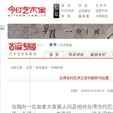
展 览
拍 卖
艺 术 节
IART专栏
沙龙聚会
创意产业
赛 事
提 名 展
今典拍卖
V2.0
艺术商城
艺术思想集散地
当前位置：
首页
> 首论频道 > 详细内容
台湾当代艺术之世代移转与位置
日期：
2010/9/14 10:09:19
作者
当我向一位加拿大策展人问及他对台湾当代艺