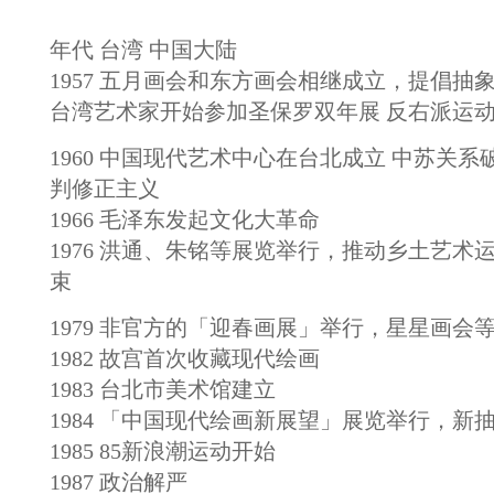
年代 台湾 中国大陆
1957 五月画会和东方画会相继成立，提倡抽
台湾艺术家开始参加圣保罗双年展 反右派运
1960 中国现代艺术中心在台北成立 中苏关
判修正主义
1966 毛泽东发起文化大革命
1976 洪通、朱铭等展览举行，推动乡土艺术
束
1979 非官方的「迎春画展」举行，星星画会
1982 故宫首次收藏现代绘画
1983 台北市美术馆建立
1984 「中国现代绘画新展望」展览举行，新
1985 85新浪潮运动开始
1987 政治解严