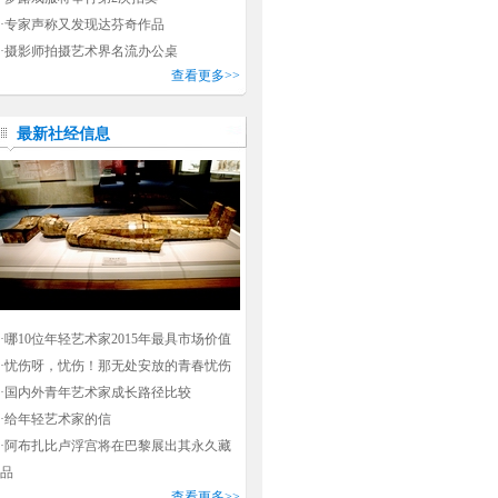
·
专家声称又发现达芬奇作品
·
摄影师拍摄艺术界名流办公桌
查看更多>>
最新社经信息
·
哪10位年轻艺术家2015年最具市场价值
·
忧伤呀，忧伤！那无处安放的青春忧伤
·
国内外青年艺术家成长路径比较
·
给年轻艺术家的信
·
阿布扎比卢浮宫将在巴黎展出其永久藏
品
查看更多>>