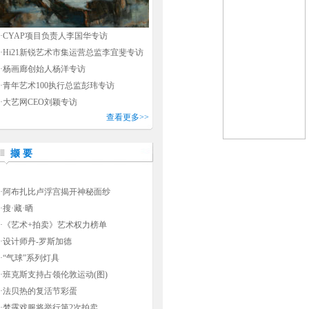
·
CYAP项目负责人李国华专访
·
Hi21新锐艺术市集运营总监李宜斐专访
·
杨画廊创始人杨洋专访
·
青年艺术100执行总监彭玮专访
·
大艺网CEO刘颖专访
查看更多>>
撷 要
·
阿布扎比卢浮宫揭开神秘面纱
·
搜·藏·晒
·
《艺术+拍卖》艺术权力榜单
·
设计师丹-罗斯加德
·
“气球”系列灯具
·
班克斯支持占领伦敦运动(图)
·
法贝热的复活节彩蛋
·
梦露戏服将举行第2次拍卖