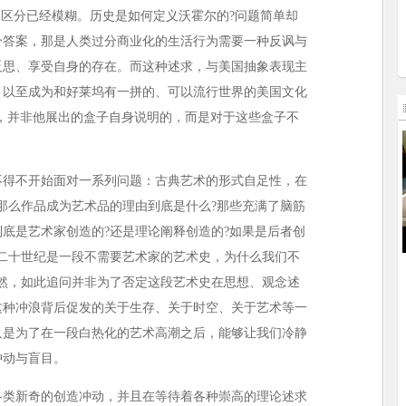
的区分已经模糊。历史是如何定义沃霍尔的?问题简单却
个答案，那是人类过分商业化的生活行为需要一种反讽与
反思、享受自身的存在。而这种述求，与美国抽象表现主
，以至成为和好莱坞有一拼的、可以流行世界的美国文化
，并非他展出的盒子自身说明的，而是对于这些盒子不
得不开始面对一系列问题：古典艺术的形式自足性，在
那么作品成为艺术品的理由到底是什么?那些充满了脑筋
底是艺术家创造的?还是理论阐释创造的?如果是后者创
二十世纪是一段不需要艺术家的艺术史，为什么我们不
然，如此追问并非为了否定这段艺术史在思想、观念述
这种冲浪背后促发的关于生存、关于时空、关于艺术等一
只是为了在一段白热化的艺术高潮之后，能够让我们冷静
冲动与盲目。
类新奇的创造冲动，并且在等待着各种崇高的理论述求