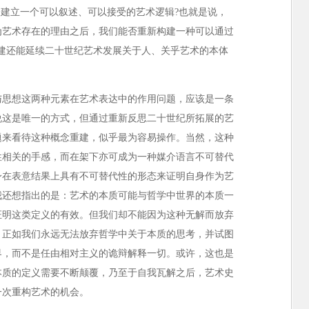
众建立一个可以叙述、可以接受的艺术逻辑?也就是说，
为艺术存在的理由之后，我们能否重新构建一种可以通过
建还能延续二十世纪艺术发展关于人、关乎艺术的本体
思想这两种元素在艺术表达中的作用问题，应该是一条
说这是唯一的方式，但通过重新反思二十世纪所拓展的艺
题来看待这种概念重建，似乎最为容易操作。当然，这种
性相关的手感，而在架下亦可成为一种媒介语言不可替代
身在表意结果上具有不可替代性的形态来证明自身作为艺
我还想指出的是：艺术的本质可能与哲学中世界的本质一
证明这类定义的有效。但我们却不能因为这种无解而放弃
。正如我们永远无法放弃哲学中关于本质的思考，并试图
界，而不是任由相对主义的诡辩解释一切。或许，这也是
本质的定义需要不断颠覆，乃至于自我瓦解之后，艺术史
一次重构艺术的机会。