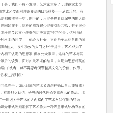
。于是，我们不得不发现，艺术家太多了，理论家太少
需求比还要面对理论资源的日渐枯萎——从政治的、商
系统都被挥霍一空，剩下的，只能是在看似深奥的饶人语
。但问题在于，这样的阐释很少能够引起共鸣，甚至很少
怎样担负起文化传奇的历史重责?不巧的是，这种局面
一种根本的冲突——他介入社会、文化乃至思想意识的通
在了影响他人、发生功效的大门之外!于是乎，艺术成为了
内相互认定的思想家!但在公众眼里，这样的艺术与其
余饭后的谈资。面对如此不堪的结果，自期为思想精英的
理由?或者，就不再思考所谓精英文化的价值、作用，
艺术进行到底?
问题在于，如此到底的艺术又该怎样确认自己能够成为
尔，有着那么贴切、恰当的时代理论支撑自己的作品。那
二十世纪关于艺术的方向指向了艺术自我逻辑的终结
的媒介形式逐渐消解了艺术作为一种表意形式结构存在的