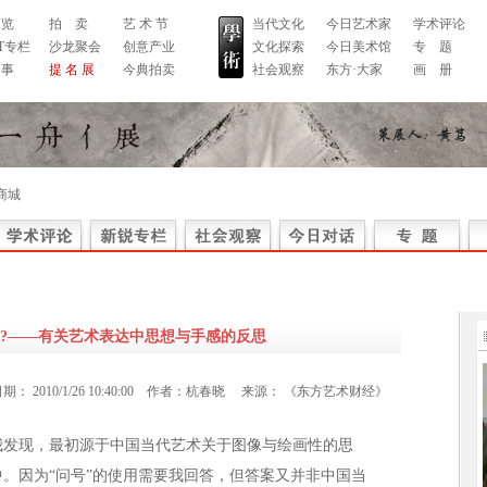
 览
拍 卖
艺 术 节
当代文化
今日艺术家
学术评论
RT专栏
沙龙聚会
创意产业
文化探索
今日美术馆
专 题
 事
提 名 展
今典拍卖
社会观察
东方·大家
画 册
商城
?——有关艺术表达中思想与手感的反思
日期：
2010/1/26 10:40:00
作者：
杭春晓
来源：
《东方艺术财经》
我发现，最初源于中国当代艺术关于图像与绘画性的思
。因为“问号”的使用需要我回答，但答案又并非中国当