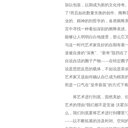
加以包装，以期成为新的文化传奇
了!而且如此数量失衡的创作、阐释
业的、精神的到哲学的，各类阐释
言中寻找一种看似深刻的阐释表述
能够让人明明白白地接受，那么它又
与这一时代艺术家良好的自期有着
道被自身的“深奥”、“新奇”阻挡
自说自话的圈子产物——在特定圈子
说是思想反思的载体，不如说是茶
艺术家又该如何确认自己成为精英的
而是一口气在“皇帝新装”的方式下将
将艺术进行到底，固然美妙。但
艺术的理由?我们都不是安迪·沃霍
么，我们到底要将艺术进行到哪里?
——以不断拓展的涉及时间、空间