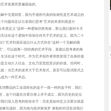
内艺术发展所普遍面临的。
畴中无需回答，因为手感所代表的绘画性是艺术成立的
个问题却足以引发我们思考“艺术的本质到底是什
存在本质定义”这样一种逻辑仍然有效，那么我们面对今天
们无法在这个逻辑中添加任何关于艺术的定义。因为二十
们“艺术到底应该以什么方式存在”这样一个无解的困
形式”，可以脱离一切经典的艺术手段，直接以思考者的角
，生活在这个时代，作为艺术创作者突然发现了自身价值
而是主动介入社会、文化乃至思想意识的价值。但同时，
尴尬：当艺术的述求大于艺术形式，甚至可以取消形式之
品成为一件艺术品。
消费品的工业流程化的盒子一摸一样的盒子时，我们
然，这个问题在沃霍尔身上并不成立，因为历史的定位
得我们深入思考的恰恰在于：历史是如何定义沃霍尔就是
能够完成的，因为他与批评家保罗·泰勒的对话告诉我们