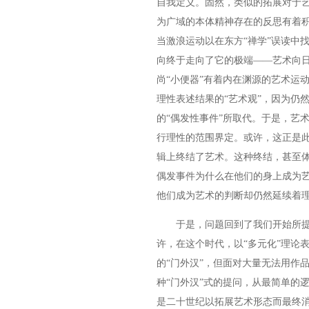
自我定义。固然，类似的拓展对于
为广域的本体精神存在的反思有着
当激浪运动以在东方“禅学”误读中
向终于走向了它的极端——艺术向
尚“小便器”有着内在渊源的艺术运
理性表述结果的“艺术观”，因为仍
的“偶发性事件”所取代。于是，艺
行理性的范围界定。或许，这正是
辑上终结了艺术。这种终结，甚至
偶发事件为什么在他们的身上成为艺
他们成为艺术的判断却仍然延续着
于是，问题回到了我们开始所提出
许，在这个时代，以“多元化”理论
的“门外汉”，但面对大量无法用作
种“门外汉”式的提问，从最简单的
是二十世纪以拓展艺术形态而最终