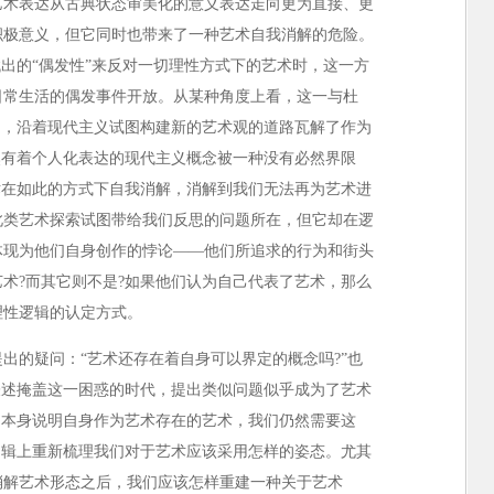
艺术表达从古典状态审美化的意义表达走向更为直接、更
积极意义，但它同时也带来了一种艺术自我消解的危险。
找出的“偶发性”来反对一切理性方式下的艺术时，这一方
日常生活的偶发事件开放。从某种角度上看，这一与杜
动，沿着现代主义试图构建新的艺术观的道路瓦解了作为
然有着个人化表达的现代主义概念被一种没有必然界限
术在如此的方式下自我消解，消解到我们无法再为艺术进
此类艺术探索试图带给我们反思的问题所在，但它却在逻
体现为他们自身创作的悖论——他们所追求的行为和街头
术?而其它则不是?如果他们认为自己代表了艺术，那么
理性逻辑的认定方式。
的疑问：“艺术还存在着自身可以界定的概念吗?”也
表述掩盖这一困惑的时代，提出类似问题似乎成为了艺术
品本身说明自身作为艺术存在的艺术，我们仍然需要这
逻辑上重新梳理我们对于艺术应该采用怎样的姿态。尤其
消解艺术形态之后，我们应该怎样重建一种关于艺术