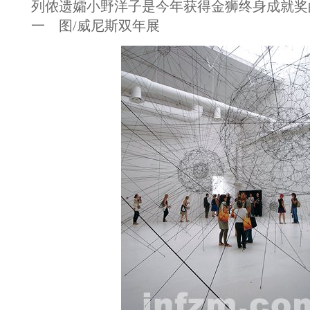
列侬遗孀小野洋子是今年获得金狮终身成就奖
一 图/威尼斯双年展