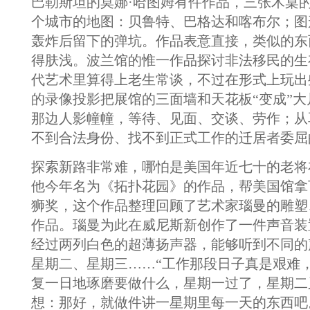
巴勒斯坦的莫娜·哈图姆有件作品，三张木桌
个城市的地图：贝鲁特、巴格达和喀布尔；图
轰炸后留下的弹坑。作品表意直接，类似的东
得肤浅。波兰馆的惟一作品探讨非法移民的生
代艺术里算得上老生常谈，不过在形式上玩出
的录像投影把展馆的三面墙和天花板“变成”
那边人影幢幢，等待、见面、交谈、劳作；从
不到合法身份、找不到正式工作的迁居者委屈
探索新路非常难，哪怕是美国年近七十的老将
他今年名为《拓扑花园》的作品，帮美国馆拿
狮奖，这个作品整理回顾了艺术家瑙曼的雕塑
作品。瑙曼为此在威尼斯新创作了一件声音装
经过两列白色的超薄扬声器，能够听到不同的
星期二、星期三……“工作那段日子真是艰难，
复一日地琢磨要做什么，星期一过了，星期二
想：那好，就做件讲一星期里每一天的东西吧