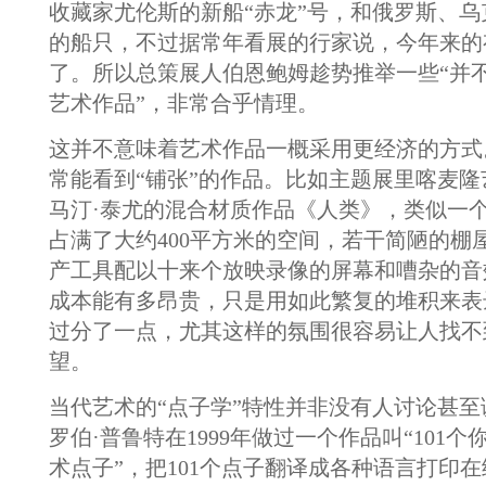
收藏家尤伦斯的新船“赤龙”号，和俄罗斯、
的船只，不过据常年看展的行家说，今年来的
了。所以总策展人伯恩鲍姆趁势推举一些“并
艺术作品”，非常合乎情理。
这并不意味着艺术作品一概采用更经济的方式
常能看到“铺张”的作品。比如主题展里喀麦隆
马汀·泰尤的混合材质作品《人类》，类似一
占满了大约400平方米的空间，若干简陋的棚
产工具配以十来个放映录像的屏幕和嘈杂的音
成本能有多昂贵，只是用如此繁复的堆积来表
过分了一点，尤其这样的氛围很容易让人找不
望。
当代艺术的“点子学”特性并非没有人讨论甚
罗伯·普鲁特在1999年做过一个作品叫“101
术点子”，把101个点子翻译成各种语言打印