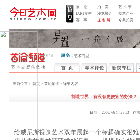
展 览
拍 卖
艺 术 节
IART专栏
沙龙聚会
创意产业
赛 事
提 名 展
今典拍卖
V2.0
艺术商城
艺术思想集散地
当前位置：
首页
> 首论频道 > 详细内容
制造世界，有没有更便宜的办法？
日期：
2009/7/6 14:28:53
作者
给威尼斯视觉艺术双年展起一个标题确实很难