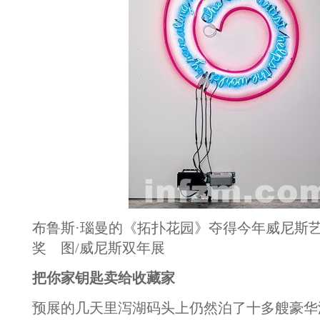
布鲁斯·瑙曼的《拓扑花园》夺得今年威尼斯
奖 图/威尼斯双年展
把你家钥匙卖给收藏家
预展的几天里泻湖码头上仍然泊了十多艘豪华