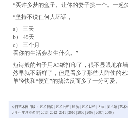
“买许多梦的盒子。让你的妻子挑一个。一起梦
“坚持不说任何人坏话，
a） 三天
b） 45天
c） 三个月
看你的生活会发生什么。”
短诗般的句子用A3纸打印了，很不显眼地在
然早就不新鲜了，但是看多了那些大阵仗的艺
单轻快和“便宜”的搞法反而多了一分可爱。
今日艺术网旧版：
艺术新闻
|
艺术批评
|
展 览
|
艺术财经
|
人物
|
美术馆
|
艺术
大学生年度提名展(
2013
|
2012
|
2011
|
2010
|
2009
|
2008
|
2007
|
2006
)