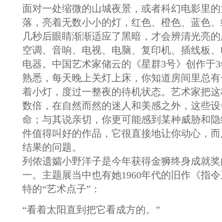
面对一处缩微的山城夜景，或者科幻电影里的
落，亮着无数小小的灯，红色、橙色、蓝色、
几秒后眼睛渐渐适应了黑暗，才会辨清光亮的
空调、音响、电视、电脑、复印机、插线板、
电器。中国艺术家储云的《星群3号》创作于
熟悉，每天晚上关灯上床，你知道房间里总有
着小灯，度过一整夜的待机状态。艺术家把这
数倍，在自然而然的迷人和美感之外，这些设
命；与其说亲切，你更可能感到某种威胁和隐
件值得叫好的作品，它很直接地让你动心，而
结果的问题。
列侬遗孀小野洋子是今年获得金狮终身成就奖
一。主题展当中也有她1960年代的旧作《指
特的“艺术点子”：
“看着太阳直到把它看成方的。”